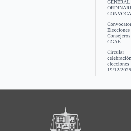
GENERAL
ORDINARI
CONVOCA
Convocator
Elecciones
Consejeros
CGAE
Circular
celebració
elecciones
19/12/202