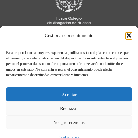
C/ Cavia, 3, 1º
Gestionar consentimiento
22005 Huesca
Para proporcionar las mejores experiencias, utilizamos tecnologías como cookies para
974 21 04 04
almacenar y/o acceder a información del dispositivo. Consentir estas tecnologías nos
permitirá procesar datos como el comportamiento de navegación o identificadores
únicos en este sitio. No consentir o retirar el consentimiento puede afectar
negativamente a determinadas características y funciones.
Aviso legal
Política de Privacidad
Aceptar
Política de cookies
Registro de Actividades de Tratamiento
Rechazar
Ver preferencias
© Ilustre Colegio de Abogados de Huesca.
2026
Cookie Policy