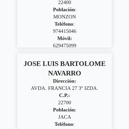
22400
Población
:
MONZON
Teléfono
:
974415046
Móvil:
629475099
JOSE LUIS BARTOLOME
NAVARRO
Dirección:
AVDA. FRANCIA 27 3º IZDA.
C.P.:
22700
Población
:
JACA
Teléfono
: