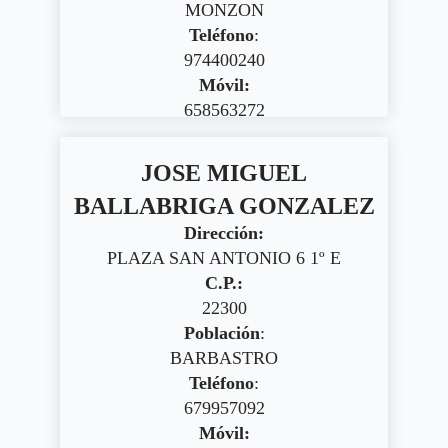
MONZON
Teléfono
:
974400240
Móvil:
658563272
JOSE MIGUEL
BALLABRIGA GONZALEZ
Dirección:
PLAZA SAN ANTONIO 6 1º E
C.P.:
22300
Población
:
BARBASTRO
Teléfono
:
679957092
Móvil: