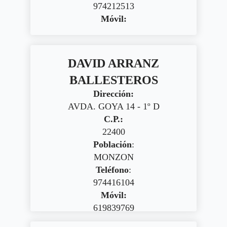
974212513
Móvil:
DAVID ARRANZ
BALLESTEROS
Dirección:
AVDA. GOYA 14 - 1º D
C.P.:
22400
Población
:
MONZON
Teléfono
:
974416104
Móvil:
619839769