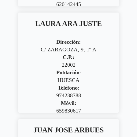
620142445
LAURA ARA JUSTE
Dirección:
C/ ZARAGOZA, 9, 1º A
C.P.:
22002
Población
:
HUESCA
Teléfono
:
974238788
Móvil:
659830617
JUAN JOSE ARBUES