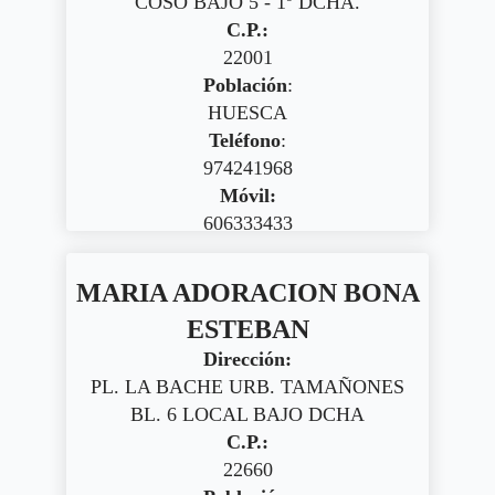
COSO BAJO 5 - 1º DCHA.
C.P.:
22001
Población
:
HUESCA
Teléfono
:
974241968
Móvil:
606333433
MARIA ADORACION BONA
ESTEBAN
Dirección:
PL. LA BACHE URB. TAMAÑONES
BL. 6 LOCAL BAJO DCHA
C.P.:
22660