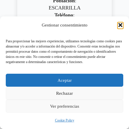
Población
:
ESCARRILLA
Teléfono
:
670453416
Gestionar consentimiento
Móvil:
Para proporcionar las mejores experiencias, utilizamos tecnologías como cookies para
JOSE ENRIQUE BORAU
almacenar y/o acceder a información del dispositivo. Consentir estas tecnologías nos
permitirá procesar datos como el comportamiento de navegación o identificadores
CAPELLA
únicos en este sitio. No consentir o retirar el consentimiento puede afectar
negativamente a determinadas características y funciones.
Dirección:
AVDA. MARTINEZ DE VELASCO
10 - 1º H
Aceptar
C.P.:
22005
Rechazar
Población
:
Ver preferencias
HUESCA
Teléfono
:
Cookie Policy
974212201