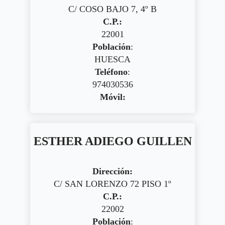
C/ COSO BAJO 7, 4º B
C.P.:
22001
Población
:
HUESCA
Teléfono
:
974030536
Móvil:
ESTHER ADIEGO GUILLEN
Dirección:
C/ SAN LORENZO 72 PISO 1º
C.P.:
22002
Población
: