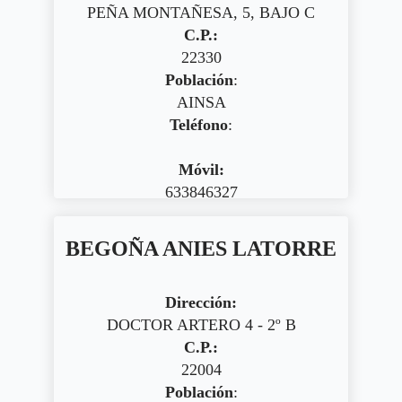
PEÑA MONTAÑESA, 5, BAJO C
C.P.:
22330
Población
:
AINSA
Teléfono
:
Móvil:
633846327
BEGOÑA ANIES LATORRE
Dirección:
DOCTOR ARTERO 4 - 2º B
C.P.:
22004
Población
: