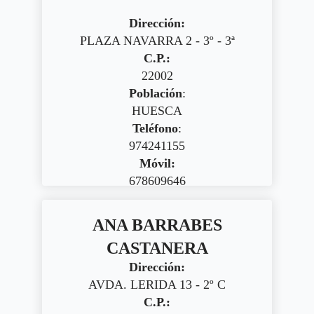
Dirección:
PLAZA NAVARRA 2 - 3º - 3ª
C.P.:
22002
Población
:
HUESCA
Teléfono
:
974241155
Móvil:
678609646
ANA BARRABES
CASTANERA
Dirección:
AVDA. LERIDA 13 - 2º C
C.P.: