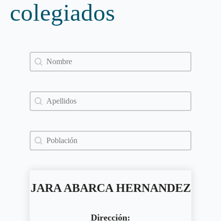
colegiados
Nombre
Search content
Apellidos
Search content
Población
Search content
JARA ABARCA HERNANDEZ
Dirección: