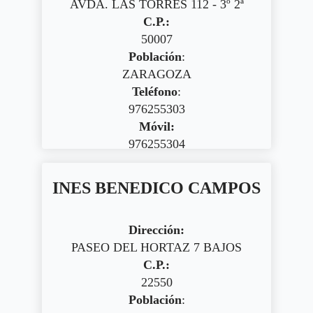
AVDA. LAS TORRES 112 - 3º 2ª
C.P.:
50007
Población
:
ZARAGOZA
Teléfono
:
976255303
Móvil:
976255304
INES BENEDICO CAMPOS
Dirección:
PASEO DEL HORTAZ 7 BAJOS
C.P.:
22550
Población
: