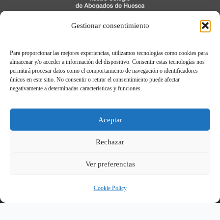
C/ Cavia, 3, 1º
Gestionar consentimiento
22005 Huesca
Para proporcionar las mejores experiencias, utilizamos tecnologías como cookies para
974 21 04 04
almacenar y/o acceder a información del dispositivo. Consentir estas tecnologías nos
permitirá procesar datos como el comportamiento de navegación o identificadores
únicos en este sitio. No consentir o retirar el consentimiento puede afectar
negativamente a determinadas características y funciones.
Aviso legal
Política de Privacidad
Aceptar
Política de cookies
Registro de Actividades de Tratamiento
Rechazar
Ver preferencias
© Ilustre Colegio de Abogados de Huesca.
2026
Cookie Policy