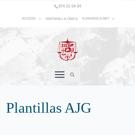
974 21 04 04
ACCESO
ICAHUESCA.NET
VENTANILLA ÚNICA
Search
for:
Plantillas AJG