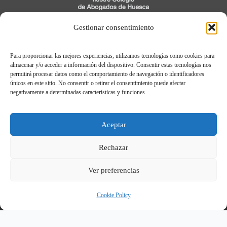
C/ Cavia, 3, 1º
Gestionar consentimiento
22005 Huesca
Para proporcionar las mejores experiencias, utilizamos tecnologías como cookies para
974 21 04 04
almacenar y/o acceder a información del dispositivo. Consentir estas tecnologías nos
permitirá procesar datos como el comportamiento de navegación o identificadores
únicos en este sitio. No consentir o retirar el consentimiento puede afectar
negativamente a determinadas características y funciones.
Aviso legal
Política de Privacidad
Aceptar
Política de cookies
Registro de Actividades de Tratamiento
Rechazar
Ver preferencias
© Ilustre Colegio de Abogados de Huesca.
2026
Cookie Policy