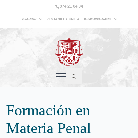
974 21 04 04
ACCESO
ICAHUESCA.NET
VENTANILLA ÚNICA
Search
for:
Formación en
Materia Penal