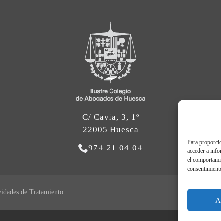
C/ Cavia, 3, 1º
22005 Huesca
Para proporcio
974 21 04 04
acceder a info
el comportamie
consentimiento
vidades de Tratamiento
A