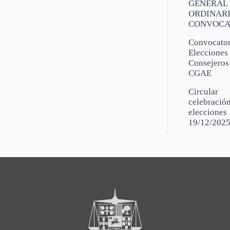
GENERAL
ORDINARI
CONVOCA
Convocator
Elecciones
Consejeros
CGAE
Circular
celebració
elecciones
19/12/202