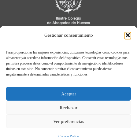
C/ Cavia, 3, 1º
Gestionar consentimiento
22005 Huesca
Para proporcionar las mejores experiencias, utilizamos tecnologías como cookies para
974 21 04 04
almacenar y/o acceder a información del dispositivo. Consentir estas tecnologías nos
permitirá procesar datos como el comportamiento de navegación o identificadores
únicos en este sitio. No consentir o retirar el consentimiento puede afectar
negativamente a determinadas características y funciones.
Aviso legal
Política de Privacidad
Aceptar
Política de cookies
Registro de Actividades de Tratamiento
Rechazar
Ver preferencias
© Ilustre Colegio de Abogados de Huesca.
2026
Cookie Policy