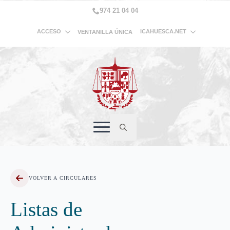
974 21 04 04
ACCESO
ICAHUESCA.NET
VENTANILLA ÚNICA
Search
for:
VOLVER A CIRCULARES
Listas de