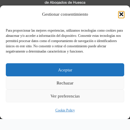
C/ Cavia, 3, 1º
Gestionar consentimiento
22005 Huesca
Para proporcionar las mejores experiencias, utilizamos tecnologías como cookies para
974 21 04 04
almacenar y/o acceder a información del dispositivo. Consentir estas tecnologías nos
permitirá procesar datos como el comportamiento de navegación o identificadores
únicos en este sitio. No consentir o retirar el consentimiento puede afectar
negativamente a determinadas características y funciones.
Aviso legal
Política de Privacidad
Aceptar
Política de cookies
Registro de Actividades de Tratamiento
Rechazar
Ver preferencias
© Ilustre Colegio de Abogados de Huesca.
2026
Cookie Policy