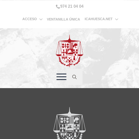
974 21 04 04
ACCESO
ICAHUESCA.NET
VENTANILLA ÚNICA
Search
for: