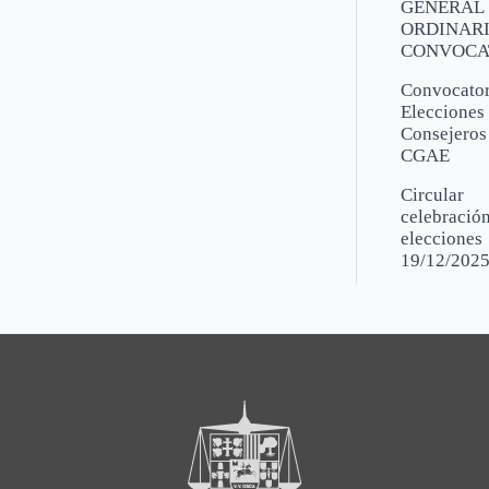
GENERAL
ORDINARI
CONVOCA
Convocator
Elecciones
Consejeros
CGAE
Circular
celebració
elecciones
19/12/202