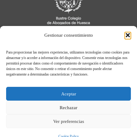
C/ Cavia, 3, 1º
Gestionar consentimiento
22005 Huesca
Para proporcionar las mejores experiencias, utilizamos tecnologías como cookies para
974 21 04 04
almacenar y/o acceder a información del dispositivo. Consentir estas tecnologías nos
permitirá procesar datos como el comportamiento de navegación o identificadores
únicos en este sitio. No consentir o retirar el consentimiento puede afectar
negativamente a determinadas características y funciones.
Aviso legal
Política de Privacidad
Aceptar
Política de cookies
Registro de Actividades de Tratamiento
Rechazar
Ver preferencias
© Ilustre Colegio de Abogados de Huesca.
2026
Cookie Policy