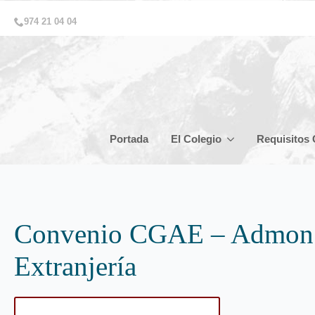
974 21 04 04
Portada
El Colegio
Requisitos 
Convenio CGAE – Admon. 
Extranjería