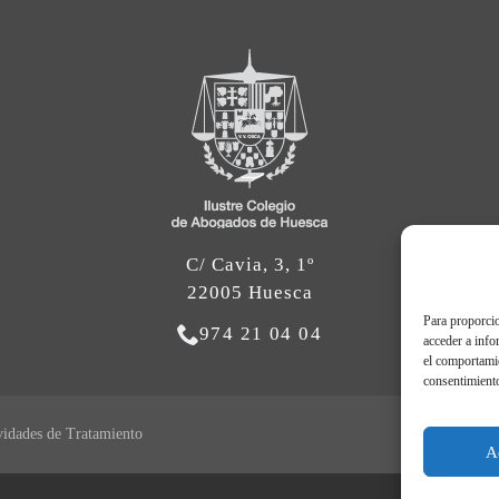
C/ Cavia, 3, 1º
22005 Huesca
Para proporcio
974 21 04 04
acceder a info
el comportamie
consentimiento
vidades de Tratamiento
A