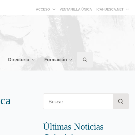
ACCESO
ICAHUESCA.NET
VENTANILLA ÚNICA
Directorio
Formación
Search
for:
ca
Se
for
Últimas Noticias